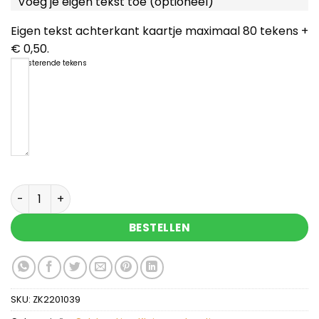
Voeg je eigen tekst toe (optioneel)
Eigen tekst achterkant kaartje maximaal 80 tekens +
€ 0,50.
80
resterende tekens
Voor de leukste opa - organza zakje met geluks
BESTELLEN
SKU:
ZK2201039