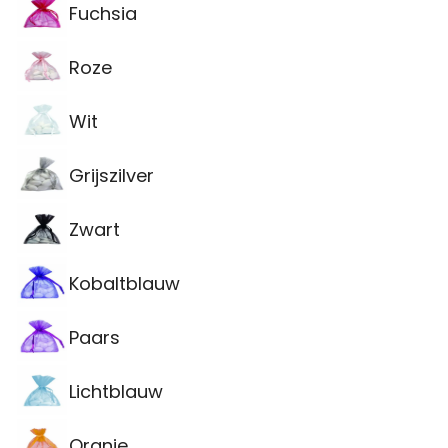
Fuchsia
Roze
Wit
Grijszilver
Zwart
Kobaltblauw
Paars
Lichtblauw
Oranje