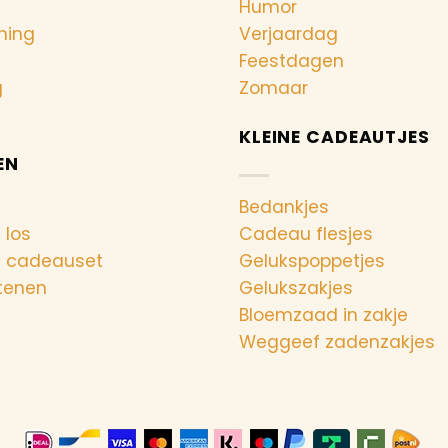
Humor
ning
Verjaardag
Feestdagen
g
Zomaar
KLEINE CADEAUTJES
EN
Bedankjes
 los
Cadeau flesjes
n cadeauset
Gelukspoppetjes
tenen
Gelukszakjes
Bloemzaad in zakje
Weggeef zadenzakjes