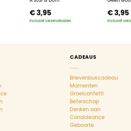
A star is born
Geen woo
€
3,95
€
3,95
Inclusief verzendkosten
Inclusief ver
CADEAUS
Brievenbuscadeau
p
Momenten
nce
Groeiconfetti
n
Beterschap
n
Denken aan
Condoleance
Geboorte