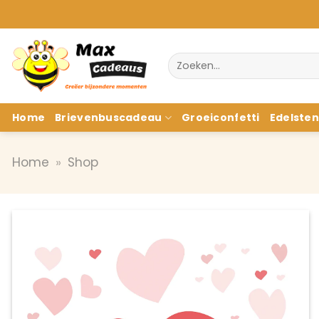
Ga
naar
inhoud
Zoeken
naar:
Home
Brievenbuscadeau
Groeiconfetti
Edelste
Home
»
Shop