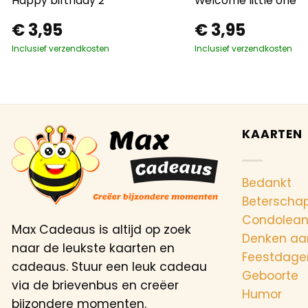
Happy birthday 2
Welcome little one
€
3,95
€
3,95
Inclusief verzendkosten
Inclusief verzendkosten
KAARTEN
Bedankt
Beterscha
Condolea
Max Cadeaus is altijd op zoek
Denken aa
naar de leukste kaarten en
Feestdage
cadeaus. Stuur een leuk cadeau
Geboorte
via de brievenbus en creëer
Humor
bijzondere momenten.