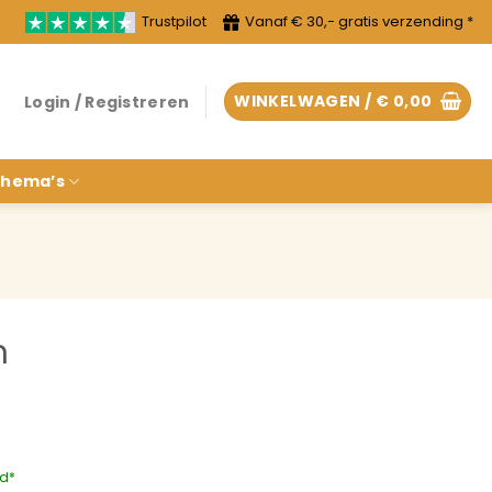
Trustpilot
Vanaf € 30,- gratis verzending *
WINKELWAGEN /
€
0,00
Login / Registreren
hema’s
n
rd*