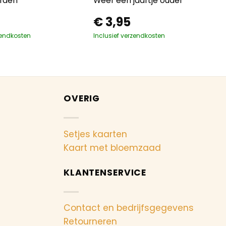
rden
Weer een jaartje ouder
€
3,95
zendkosten
Inclusief verzendkosten
OVERIG
Setjes kaarten
Kaart met bloemzaad
KLANTENSERVICE
Contact en bedrijfsgegevens
Retourneren