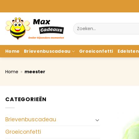
Ga
naar
inhoud
Zoeken
naar:
Home
Brievenbuscadeau
Groeiconfetti
Edelste
Home
»
meester
CATEGORIEËN
Brievenbuscadeau
Groeiconfetti