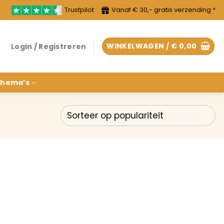
Trustpilot
Vanaf € 30,- gratis verzending *
WINKELWAGEN /
€
0,00
Login / Registreren
hema’s