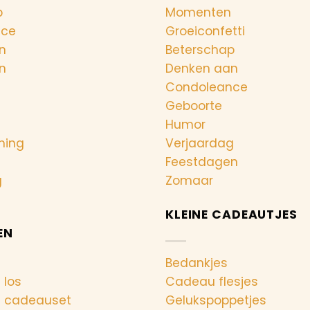
p
Momenten
nce
Groeiconfetti
n
Beterschap
n
Denken aan
Condoleance
Geboorte
Humor
ning
Verjaardag
Feestdagen
g
Zomaar
KLEINE CADEAUTJES
EN
Bedankjes
 los
Cadeau flesjes
n cadeauset
Gelukspoppetjes