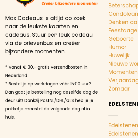
Beterscha
Condolea
Max Cadeaus is altijd op zoek
Denken aa
naar de leukste kaarten en
Feestdage
cadeaus. Stuur een leuk cadeau
Geboorte
via de brievenbus en creëer
Humor
bijzondere momenten.
Huwelijk
Nieuwe wo
* Vanaf € 30,- gratis verzendkosten in
Momenten
Nederland
Verjaarda
* Bestel je op werkdagen vóór 15:00 uur?
Zomaar
Dan gaat je bestelling nog dezelfde dag de
deur uit! Dankzij PostNL/DHL/GLS heb je je
EDELSTEN
pakketje meestal de volgende dag al in
huis.
Edelstenen
Edelstene