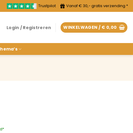
Trustpilot
Vanaf € 30,- gratis verzending *
WINKELWAGEN /
€
0,00
Login / Registreren
hema’s
rd*