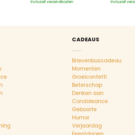
Inclusief verzendkosten
Inclusief ver
CADEAUS
Brievenbuscadeau
p
Momenten
nce
Groeiconfetti
n
Beterschap
n
Denken aan
Condoleance
Geboorte
Humor
ning
Verjaardag
Feestdagen