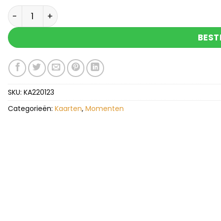
25 jaar in dienst aantal
BEST
SKU:
KA220123
Categorieën:
Kaarten
,
Momenten