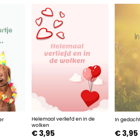
Helemaal verliefd en in de
er
In gedachte
wolken
€
3,95
€
3,95