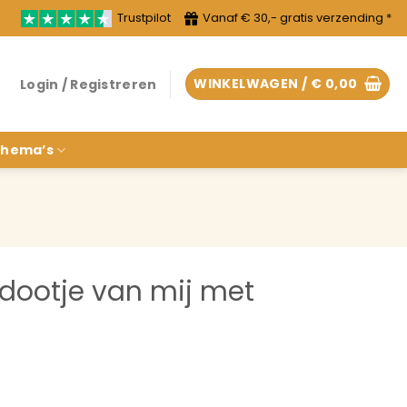
Trustpilot
Vanaf € 30,- gratis verzending *
WINKELWAGEN /
€
0,00
Login / Registreren
hema’s
dootje van mij met