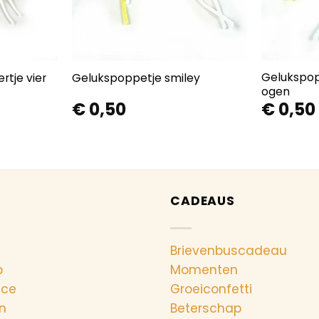
Gelukspop
rtje vier
Gelukspoppetje smiley
ogen
€
0,50
€
0,50
CADEAUS
Brievenbuscadeau
p
Momenten
nce
Groeiconfetti
n
Beterschap