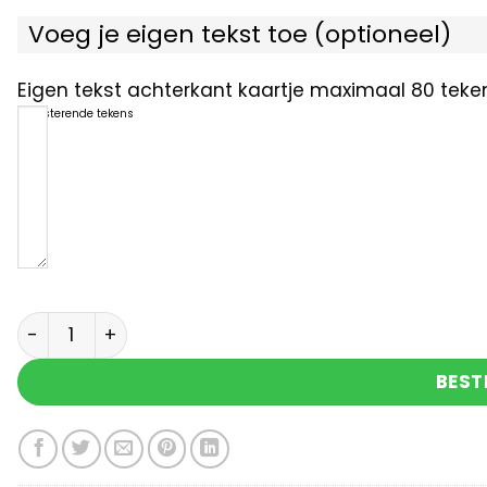
Voeg je eigen tekst toe (optioneel)
Eigen tekst achterkant kaartje maximaal 80 teken
80
resterende tekens
Celebrations cadeauzakje kadootje van mij met 
BEST