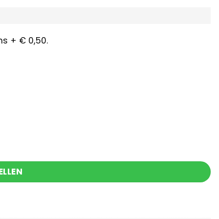
s + € 0,50.
miniknijper aantal
ELLEN