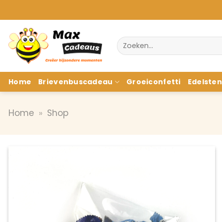
Ga
naar
inhoud
Zoeken
naar:
Home
Brievenbuscadeau
Groeiconfetti
Edelste
Home
»
Shop