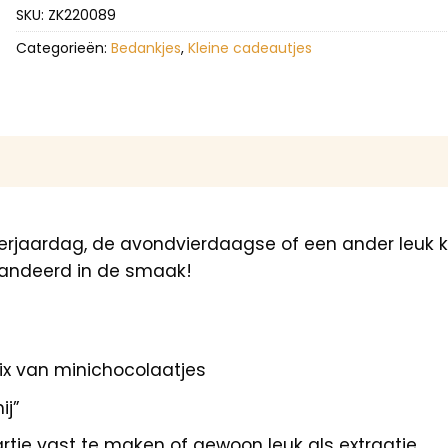
SKU:
ZK220089
Categorieën:
Bedankjes
,
Kleine cadeautjes
 verjaardag, de avondvierdaagse of een ander leuk 
arandeerd in de smaak!
ix van minichocolaatjes
ij”
tje vast te maken of gewoon leuk als extraatje