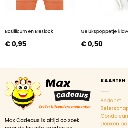
Basillicum en Bieslook
Gelukspoppetje klave
€
0,95
€
0,50
KAARTEN
Bedankt
Beterscha
Condolea
Max Cadeaus is altijd op zoek
Denken aa
naar de leukste kaarten en