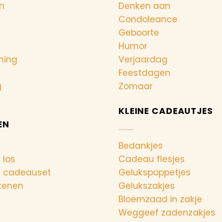
n
Denken aan
Condoleance
Geboorte
Humor
ning
Verjaardag
Feestdagen
g
Zomaar
KLEINE CADEAUTJES
EN
Bedankjes
 los
Cadeau flesjes
n cadeauset
Gelukspoppetjes
tenen
Gelukszakjes
Bloemzaad in zakje
Weggeef zadenzakjes