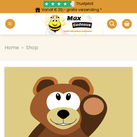
Ga
Trustpilot
Vanaf € 30,- gratis verzending *
naar
inhoud
Home
»
Shop