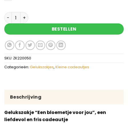
Een bloemetje voor jou - gelukszakje met zeepje
BESTELLEN
SKU:
ZK220050
Categorieën:
Gelukszakjes
,
Kleine cadeautjes
Beschrijving
Gelukszakje “Een bloemetje voor jou”, een
liefdevol en fris cadeautje