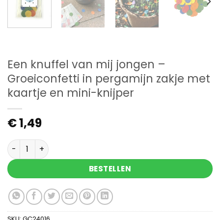
Een knuffel van mij jongen –
Groeiconfetti in pergamijn zakje met
kaartje en mini-knijper
€
1,49
Een knuffel van mij jongen - Groeiconfetti in per
BESTELLEN
SKU:
GC24016