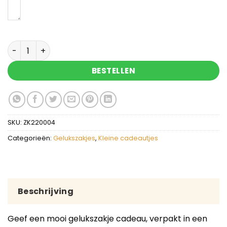
Hou vol - gelukszakje met gelukspoppetje aanta
BESTELLEN
SKU:
ZK220004
Categorieën:
Gelukszakjes
,
Kleine cadeautjes
Beschrijving
Geef een mooi gelukszakje cadeau, verpakt in een