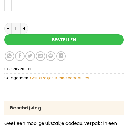
Je kan het - gelukszakje met gelukspoppetje aan
BESTELLEN
SKU:
ZK220003
Categorieën:
Gelukszakjes
,
Kleine cadeautjes
Beschrijving
Geef een mooi gelukszakje cadeau, verpakt in een