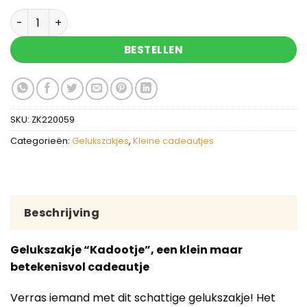
Kadootje - gelukszakje met zeepje aantal
BESTELLEN
SKU:
ZK220059
Categorieën:
Gelukszakjes
,
Kleine cadeautjes
Beschrijving
Gelukszakje “Kadootje”, een klein maar
betekenisvol cadeautje
Verras iemand met dit schattige gelukszakje! Het