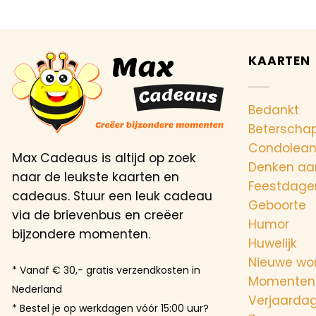
KAARTEN
Bedankt
Beterscha
Condolea
Max Cadeaus is altijd op zoek
Denken aa
naar de leukste kaarten en
Feestdage
cadeaus. Stuur een leuk cadeau
Geboorte
via de brievenbus en creëer
Humor
bijzondere momenten.
Huwelijk
Nieuwe wo
* Vanaf € 30,- gratis verzendkosten in
Momenten
Nederland
Verjaarda
* Bestel je op werkdagen vóór 15:00 uur?