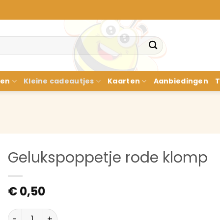
nen
Kleine cadeautjes
Kaarten
Aanbiedingen
T
Gelukspoppetje rode klomp
€
0,50
Gelukspoppetje rode klomp aantal