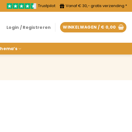
Trustpilot
Vanaf € 30,- gratis verzending *
WINKELWAGEN /
€
0,00
Login / Registreren
hema’s