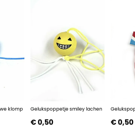
uwe klomp
Gelukspoppetje smiley lachen
Gelukspop
€
0,50
€
0,50