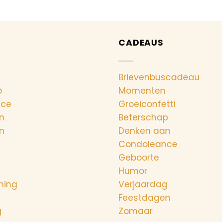
CADEAUS
Brievenbuscadeau
p
Momenten
nce
Groeiconfetti
n
Beterschap
n
Denken aan
Condoleance
Geboorte
Humor
ning
Verjaardag
Feestdagen
g
Zomaar