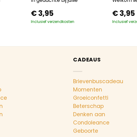
d
In gedachte bij jullie
Welkom lie
€
3,95
€
3,95
Inclusief verzendkosten
Inclusief ver
CADEAUS
Brievenbuscadeau
p
Momenten
nce
Groeiconfetti
n
Beterschap
n
Denken aan
Condoleance
Geboorte