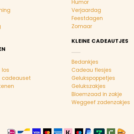
Humor
ning
Verjaardag
Feestdagen
g
Zomaar
KLEINE CADEAUTJES
EN
Bedankjes
 los
Cadeau flesjes
n cadeauset
Gelukspoppetjes
tenen
Gelukszakjes
Bloemzaad in zakje
Weggeef zadenzakjes