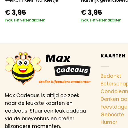
Welkom klein wondertje
Hartelijk gefeliciteer
€
3,95
€
3,95
Inclusief verzendkosten
Inclusief verzendkosten
KAARTEN
Bedankt
Beterscha
Condolea
Max Cadeaus is altijd op zoek
Denken aa
naar de leukste kaarten en
Feestdage
cadeaus. Stuur een leuk cadeau
Geboorte
via de brievenbus en creëer
Humor
bijzondere momenten.