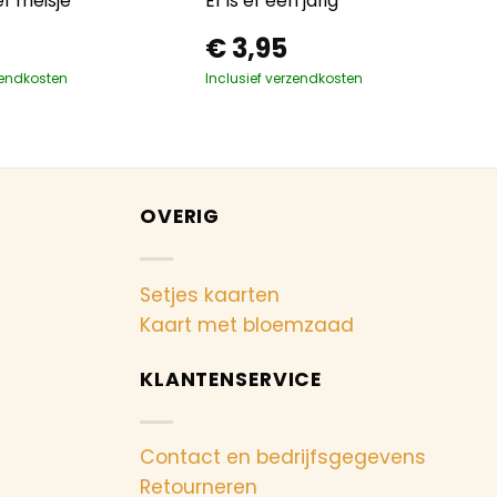
f meisje
Er is er een jarig
€
3,95
zendkosten
Inclusief verzendkosten
OVERIG
Setjes kaarten
Kaart met bloemzaad
KLANTENSERVICE
Contact en bedrijfsgegevens
Retourneren