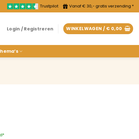
Trustpilot
Vanaf € 30,- gratis verzending *
WINKELWAGEN /
€
0,00
Login / Registreren
hema’s
rd*