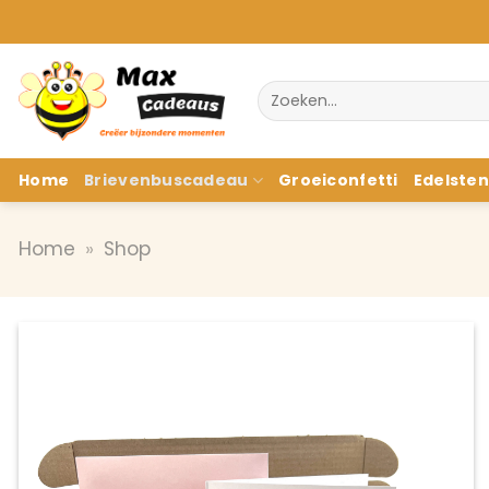
Ga
naar
inhoud
Zoeken
naar:
Home
Brievenbuscadeau
Groeiconfetti
Edelste
Home
»
Shop