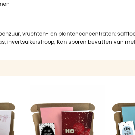
anen
oenzuur, vruchten- en plantenconcentraten: saffloer, 
, invertsuikerstroop; Kan sporen bevatten van melk