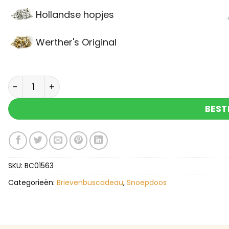
Hollandse hopjes
Werther's Original
Snoepdoos Kus met Haribo schuimharten en gel
BEST
SKU:
BC01563
Categorieën:
Brievenbuscadeau
,
Snoepdoos