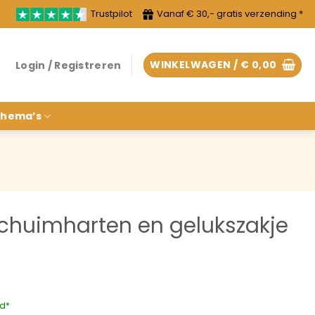
Trustpilot
Vanaf € 30,- gratis verzending *
WINKELWAGEN /
€
0,00
Login / Registreren
hema’s
chuimharten en gelukszakje
rd*