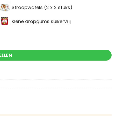
Stroopwafels (2 x 2 stuks)
Klene dropgums suikervrij
ukszakje aantal
ELLEN