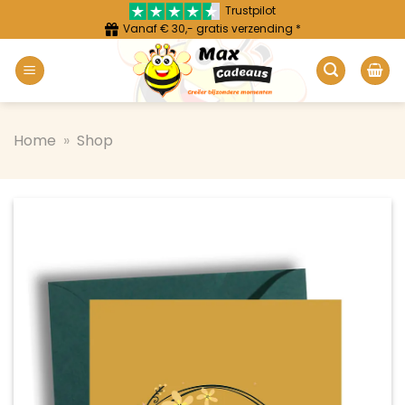
Ga
Trustpilot
Vanaf € 30,- gratis verzending *
naar
inhoud
Home
»
Shop