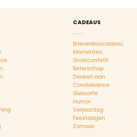
CADEAUS
Brievenbuscadeau
p
Momenten
nce
Groeiconfetti
n
Beterschap
n
Denken aan
Condoleance
Geboorte
Humor
ning
Verjaardag
Feestdagen
g
Zomaar