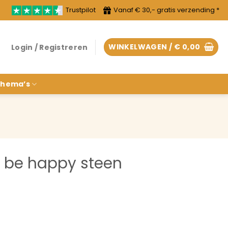
Trustpilot
Vanaf € 30,- gratis verzending *
WINKELWAGEN /
€
0,00
Login / Registreren
hema’s
t be happy steen