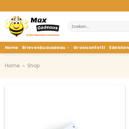
Ga
naar
inhoud
Zoeken
naar:
Home
Brievenbuscadeau
Groeiconfetti
Edelste
Home
»
Shop