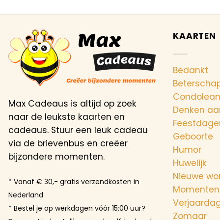
KAARTEN
Bedankt
Beterscha
Condolea
Max Cadeaus is altijd op zoek
Denken aa
naar de leukste kaarten en
Feestdage
cadeaus. Stuur een leuk cadeau
Geboorte
via de brievenbus en creëer
Humor
bijzondere momenten.
Huwelijk
Nieuwe wo
* Vanaf € 30,- gratis verzendkosten in
Momenten
Nederland
Verjaarda
* Bestel je op werkdagen vóór 15:00 uur?
Zomaar