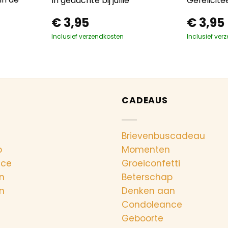
In gedachte bij jullie
Gefelicite
€
3,95
€
3,95
Inclusief verzendkosten
Inclusief ver
CADEAUS
Brievenbuscadeau
p
Momenten
nce
Groeiconfetti
n
Beterschap
n
Denken aan
Condoleance
Geboorte