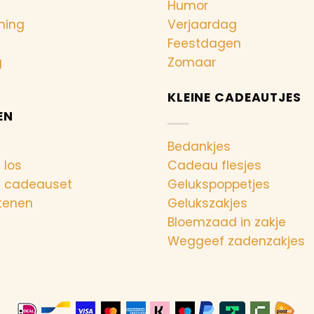
Humor
ning
Verjaardag
Feestdagen
g
Zomaar
KLEINE CADEAUTJES
EN
Bedankjes
 los
Cadeau flesjes
n cadeauset
Gelukspoppetjes
tenen
Gelukszakjes
Bloemzaad in zakje
Weggeef zadenzakjes