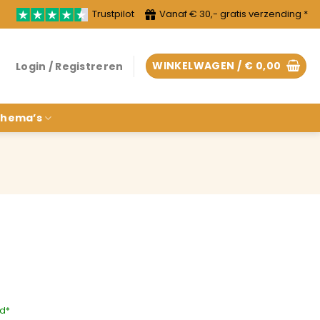
Trustpilot
Vanaf € 30,- gratis verzending *
WINKELWAGEN /
€
0,00
Login / Registreren
hema’s
rd*