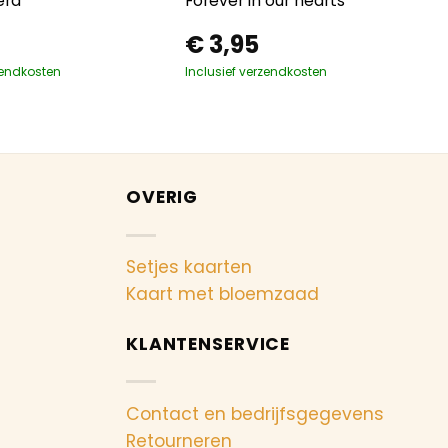
erd
Forever in our hearts
€
3,95
zendkosten
Inclusief verzendkosten
OVERIG
Setjes kaarten
Kaart met bloemzaad
KLANTENSERVICE
Contact en bedrijfsgegevens
Retourneren