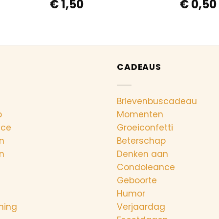
€
1,50
€
0,50
CADEAUS
Brievenbuscadeau
p
Momenten
nce
Groeiconfetti
n
Beterschap
n
Denken aan
Condoleance
Geboorte
Humor
ning
Verjaardag