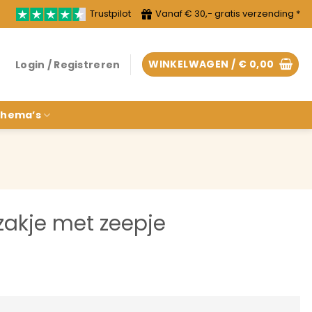
Trustpilot
Vanaf € 30,- gratis verzending *
WINKELWAGEN /
€
0,00
Login / Registreren
hema’s
zakje met zeepje