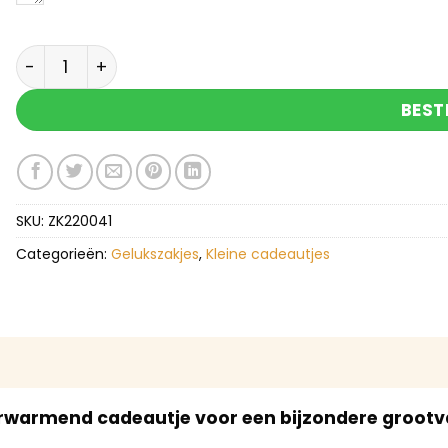
Voor de leukste opa - gelukszakje met zeepje aa
BEST
SKU:
ZK220041
Categorieën:
Gelukszakjes
,
Kleine cadeautjes
erwarmend cadeautje voor een bijzondere groot