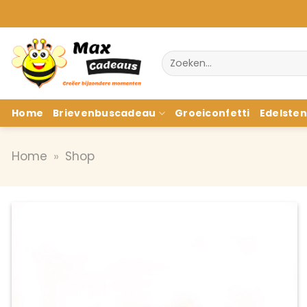
Ga
naar
inhoud
Zoeken
naar:
Home
Brievenbuscadeau
Groeiconfetti
Edelste
Home
»
Shop