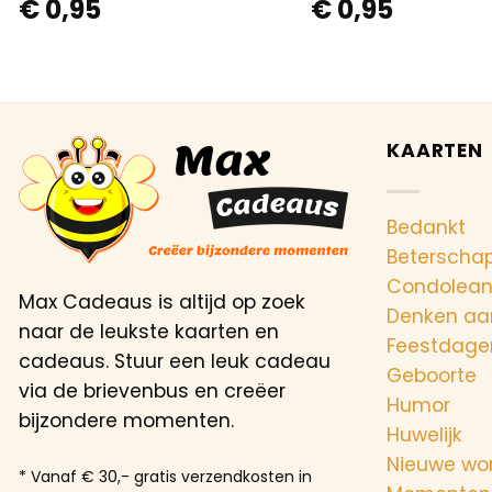
€
0,95
€
0,95
KAARTEN
Bedankt
Beterscha
Condolea
Max Cadeaus is altijd op zoek
Denken aa
naar de leukste kaarten en
Feestdage
cadeaus. Stuur een leuk cadeau
Geboorte
via de brievenbus en creëer
Humor
bijzondere momenten.
Huwelijk
Nieuwe wo
* Vanaf € 30,- gratis verzendkosten in