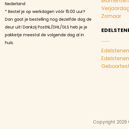
Momenten
Nederland
Verjaarda
* Bestel je op werkdagen vóór 15:00 uur?
Zomaar
Dan gaat je bestelling nog dezelfde dag de
deur uit! Dankzij PostNL/DHL/GLS heb je je
EDELSTEN
pakketje meestal de volgende dag al in
huis.
Edelstenen
Edelstene
Geboortes
Copyright 2026