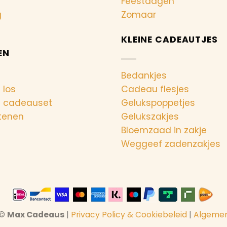
Feestdagen
g
Zomaar
KLEINE CADEAUTJES
EN
Bedankjes
 los
Cadeau flesjes
n cadeauset
Gelukspoppetjes
tenen
Gelukszakjes
Bloemzaad in zakje
Weggeef zadenzakjes
 ©
Max Cadeaus
|
Privacy Policy & Cookiebeleid
|
Algeme