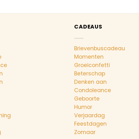
CADEAUS
Brievenbuscadeau
p
Momenten
nce
Groeiconfetti
n
Beterschap
n
Denken aan
Condoleance
Geboorte
Humor
ning
Verjaardag
Feestdagen
g
Zomaar