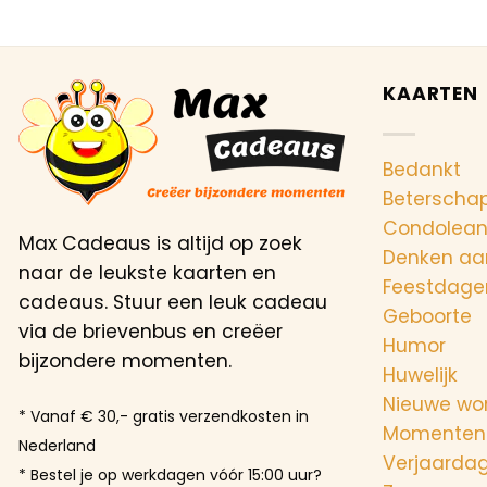
KAARTEN
Bedankt
Beterscha
Condolea
Max Cadeaus is altijd op zoek
Denken aa
naar de leukste kaarten en
Feestdage
cadeaus. Stuur een leuk cadeau
Geboorte
via de brievenbus en creëer
Humor
bijzondere momenten.
Huwelijk
Nieuwe wo
* Vanaf € 30,- gratis verzendkosten in
Momenten
Nederland
Verjaarda
* Bestel je op werkdagen vóór 15:00 uur?