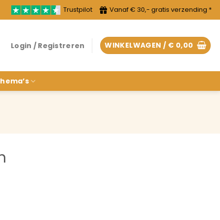
Trustpilot
Vanaf € 30,- gratis verzending *
WINKELWAGEN /
€
0,00
Login / Registreren
hema’s
n