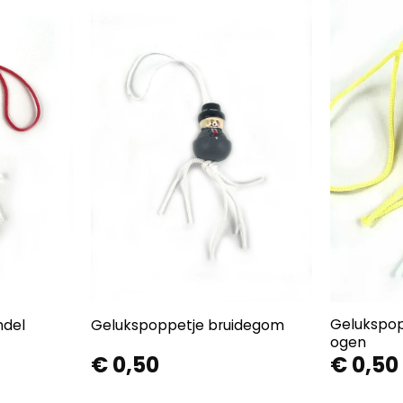
Gelukspop
ndel
Gelukspoppetje bruidegom
ogen
€
0,50
€
0,50