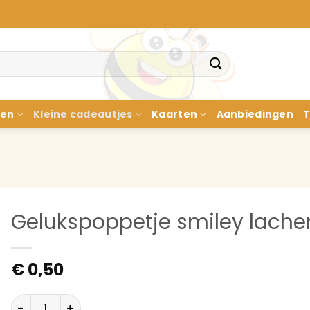
nen
Kleine cadeautjes
Kaarten
Aanbiedingen
T
Gelukspoppetje smiley lache
€
0,50
Gelukspoppetje smiley lachen aantal