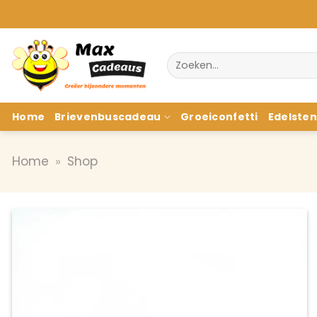
Ga
naar
inhoud
Zoeken
naar:
Home
Brievenbuscadeau
Groeiconfetti
Edelste
Home
»
Shop