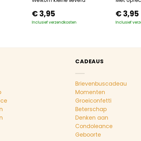
Welkom kleine lieverd
Met oprec
€
3,95
€
3,95
Inclusief verzendkosten
Inclusief ver
CADEAUS
Brievenbuscadeau
p
Momenten
nce
Groeiconfetti
n
Beterschap
n
Denken aan
Condoleance
Geboorte