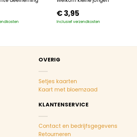
hte deelneming
Welkom kleine jongen
€
3,95
zendkosten
Inclusief verzendkosten
OVERIG
Setjes kaarten
Kaart met bloemzaad
KLANTENSERVICE
Contact en bedrijfsgegevens
Retourneren