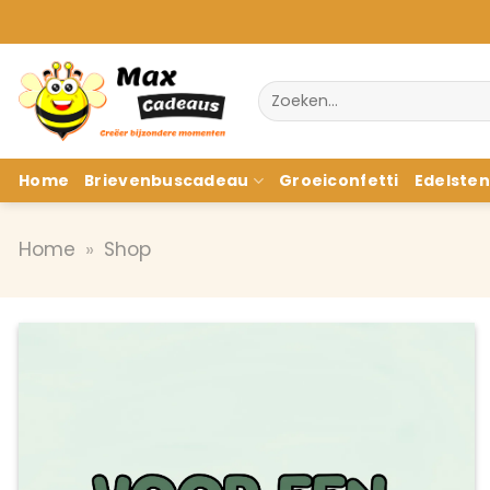
Ga
naar
inhoud
Zoeken
naar:
Home
Brievenbuscadeau
Groeiconfetti
Edelste
Home
»
Shop