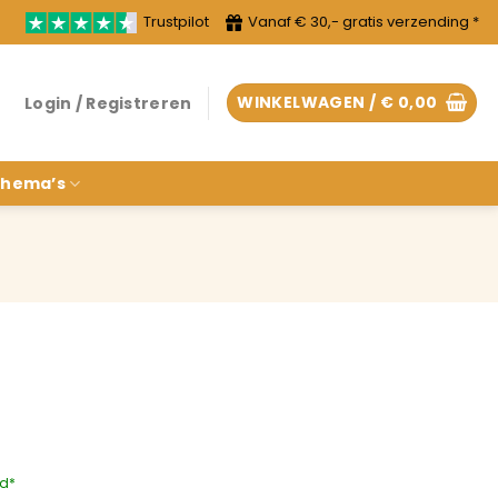
Trustpilot
Vanaf € 30,- gratis verzending *
WINKELWAGEN /
€
0,00
Login / Registreren
hema’s
rd*