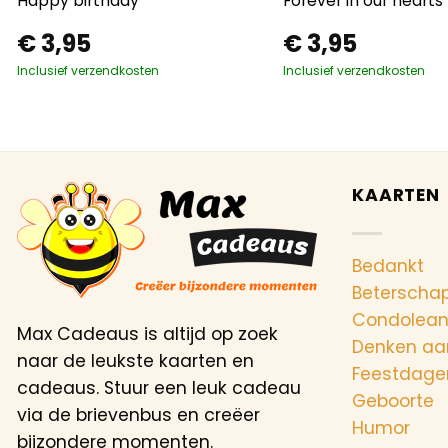
Happy birthday
Forever in our hearts
€
3,95
€
3,95
Inclusief verzendkosten
Inclusief verzendkosten
KAARTEN
Bedankt
Beterscha
Condolea
Max Cadeaus is altijd op zoek
Denken aa
naar de leukste kaarten en
Feestdage
cadeaus. Stuur een leuk cadeau
Geboorte
via de brievenbus en creëer
Humor
bijzondere momenten.