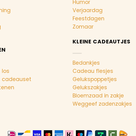
Humor
ning
Verjaardag
Feestdagen
g
Zomaar
KLEINE CADEAUTJES
EN
Bedankjes
 los
Cadeau flesjes
n cadeauset
Gelukspoppetjes
tenen
Gelukszakjes
Bloemzaad in zakje
Weggeef zadenzakjes