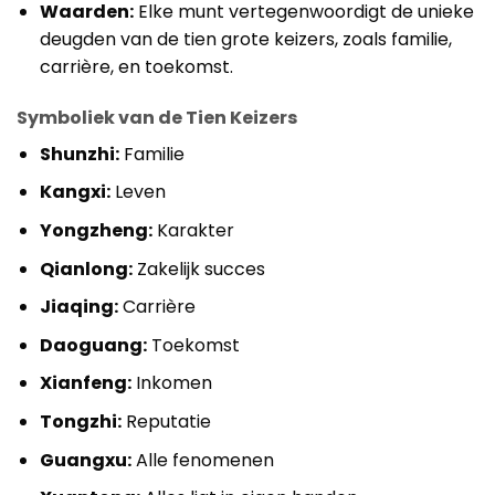
Waarden:
Elke munt vertegenwoordigt de unieke
deugden van de tien grote keizers, zoals familie,
carrière, en toekomst.
Symboliek van de Tien Keizers
Shunzhi:
Familie
Kangxi:
Leven
Yongzheng:
Karakter
Qianlong:
Zakelijk succes
Jiaqing:
Carrière
Daoguang:
Toekomst
Xianfeng:
Inkomen
Tongzhi:
Reputatie
Guangxu:
Alle fenomenen