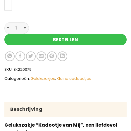
Gelukszakje met 3 rode tulp zeepjes in organza z
BESTELLEN
SKU:
ZK220079
Categorieën:
Gelukszakjes
,
Kleine cadeautjes
Beschrijving
Gelukszakje “Kadootje van Mij”, een liefdevol