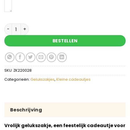
Hoera - gelukszakje met gelukspoppetje aantal
BESTELLEN
SKU:
ZK220028
Categorieën:
Gelukszakjes
,
Kleine cadeautjes
Beschrijving
Vrolijk gelukszakje, een feestelijk cadeautje voor