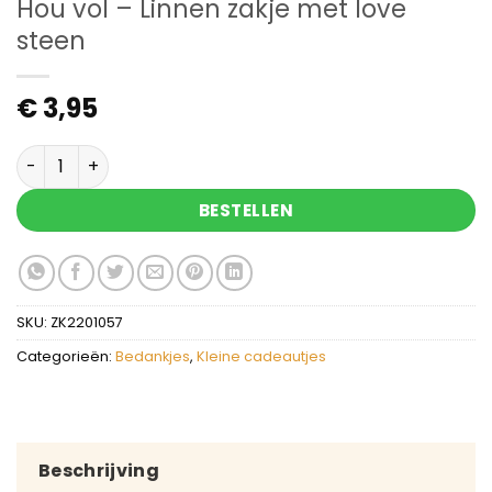
Hou vol – Linnen zakje met love
steen
€
3,95
Hou vol - Linnen zakje met love steen aantal
BESTELLEN
SKU:
ZK2201057
Categorieën:
Bedankjes
,
Kleine cadeautjes
Beschrijving