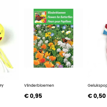
ey
Vlinderbloemen
Gelukspop
€
0,95
€
0,50