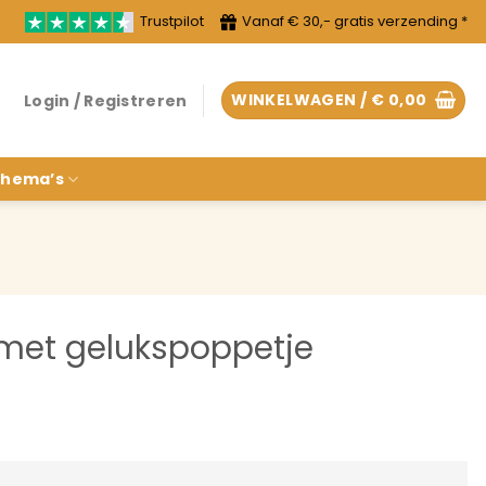
Trustpilot
Vanaf € 30,- gratis verzending *
WINKELWAGEN /
€
0,00
Login / Registreren
hema’s
 met gelukspoppetje