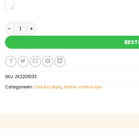
Juf bedankt - organza zakje met gelukspoppetje
BEST
SKU:
ZK2201033
Categorieën:
Gelukszakjes
,
Kleine cadeautjes