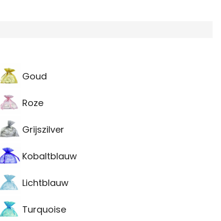
Goud
Roze
Grijszilver
Kobaltblauw
Lichtblauw
Turquoise