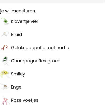
je wil meesturen.
Klavertje vier
Bruid
Gelukspoppetje met hartje
Champagnefles groen
Smiley
Engel
Roze voetjes