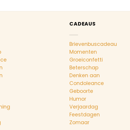
CADEAUS
Brievenbuscadeau
p
Momenten
nce
Groeiconfetti
n
Beterschap
n
Denken aan
Condoleance
Geboorte
Humor
ning
Verjaardag
Feestdagen
g
Zomaar