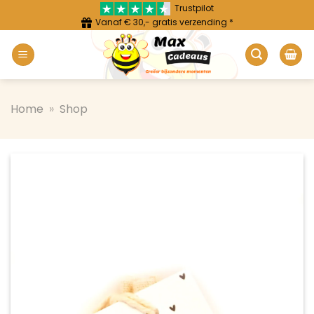
Ga
Trustpilot
Vanaf € 30,- gratis verzending *
naar
inhoud
Home
»
Shop