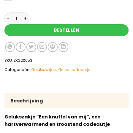
Een knuffel van mij blauw - gelukszakje met zeep
BESTELLEN
SKU:
ZK220053
Categorieën:
Gelukszakjes
,
Kleine cadeautjes
Beschrijving
Gelukszakje “Een knuffel van mij”, een
hartverwarmend en troostend cadeautje